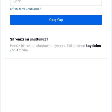
Şifrenizi mi unuttunuz?
Giriş Yap
Şifrenizi mi unuttunuz?
Henüz bir hesap oluşturmadıysanız, lütfen önce
kaydolun
.
v 5.1.4.010826